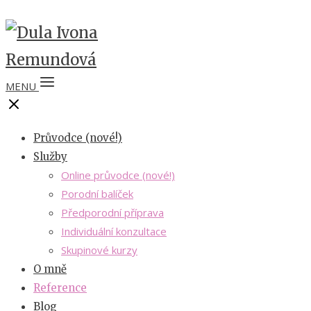
MENU
Průvodce (nové!)
Služby
Online průvodce (nové!)
Porodní balíček
Předporodní příprava
Individuální konzultace
Skupinové kurzy
O mně
Reference
Blog