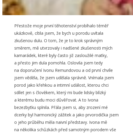
Přestože moje první těhotenství probíhalo téměř
ukázkově, cítila jsem, že bych u porodu uvítala
zkušenou dulu. O tom, že je to krok správným
směrem, mě utvrzovaly i nadšené zkušenosti mých
kamarádek, které byly často již zasloužilé matky,
a přesto jim dula pomohla. Oslovila jsem tedy
na doporučení Ivonu Remundovou a od první chvíle
jsem věděla, že jsem udělala správně. Vnímala jsem
porod jako křehkou a intimní událost, kterou chci
sdílet jen s člověkem, který mi bude lidsky blízký
a kterému budu moci důvěřovat. A to Ivona
bezezbytku splnila. Přála jsem si, aby zrození mé
dcerky byl harmonický zážitek a jako prvorodička jsem
o jeho průběhu měla naivní představy. Ivona mě
na několika schůzkách před samotným porodem vše