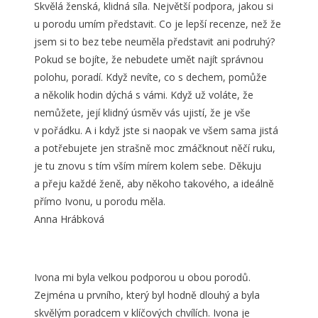
Skvělá ženská, klidná síla. Největší podpora, jakou si
u porodu umím představit. Co je lepší recenze, než že
jsem si to bez tebe neuměla představit ani podruhý?
Pokud se bojíte, že nebudete umět najít správnou
polohu, poradí. Když nevíte, co s dechem, pomůže
a několik hodin dýchá s vámi. Když už voláte, že
nemůžete, její klidný úsměv vás ujistí, že je vše
v pořádku. A i když jste si naopak ve všem sama jistá
a potřebujete jen strašně moc zmáčknout něčí ruku,
je tu znovu s tím vším mírem kolem sebe. Děkuju
a přeju každé ženě, aby někoho takového, a ideálně
přímo Ivonu, u porodu měla.
Anna Hrábková
Ivona mi byla velkou podporou u obou porodů.
Zejména u prvního, který byl hodně dlouhý a byla
skvělým poradcem v klíčových chvílích. Ivona je