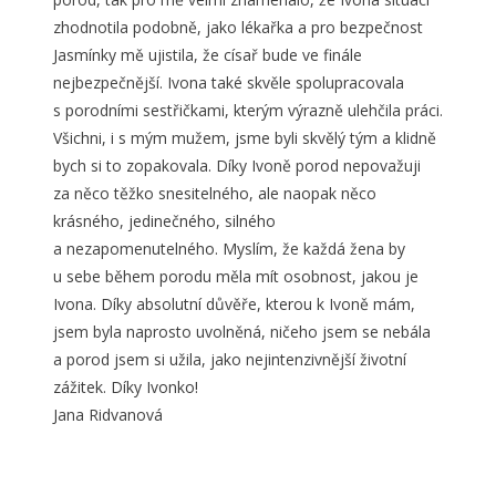
zhodnotila podobně, jako lékařka a pro bezpečnost
Jasmínky mě ujistila, že císař bude ve finále
nejbezpečnější. Ivona také skvěle spolupracovala
s porodními sestřičkami, kterým výrazně ulehčila práci.
Všichni, i s mým mužem, jsme byli skvělý tým a klidně
bych si to zopakovala. Díky Ivoně porod nepovažuji
za něco těžko snesitelného, ale naopak něco
krásného, jedinečného, silného
a nezapomenutelného. Myslím, že každá žena by
u sebe během porodu měla mít osobnost, jakou je
Ivona. Díky absolutní důvěře, kterou k Ivoně mám,
jsem byla naprosto uvolněná, ničeho jsem se nebála
a porod jsem si užila, jako nejintenzivnější životní
zážitek. Díky Ivonko!
Jana Ridvanová