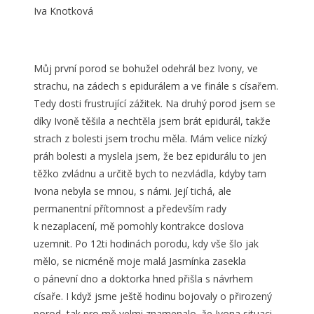
Iva Knotková
Můj první porod se bohužel odehrál bez Ivony, ve
strachu, na zádech s epidurálem a ve finále s císařem.
Tedy dosti frustrující zážitek. Na druhý porod jsem se
díky Ivoně těšila a nechtěla jsem brát epidurál, takže
strach z bolesti jsem trochu měla. Mám velice nízký
práh bolesti a myslela jsem, že bez epidurálu to jen
těžko zvládnu a určitě bych to nezvládla, kdyby tam
Ivona nebyla se mnou, s námi. Její tichá, ale
permanentní přítomnost a především rady
k nezaplacení, mě pomohly kontrakce doslova
uzemnit. Po 12ti hodinách porodu, kdy vše šlo jak
mělo, se nicméně moje malá Jasmínka zasekla
o pánevní dno a doktorka hned přišla s návrhem
císaře. I když jsme ještě hodinu bojovaly o přirozený
porod, tak pro mě velmi znamenalo, že Ivona situaci