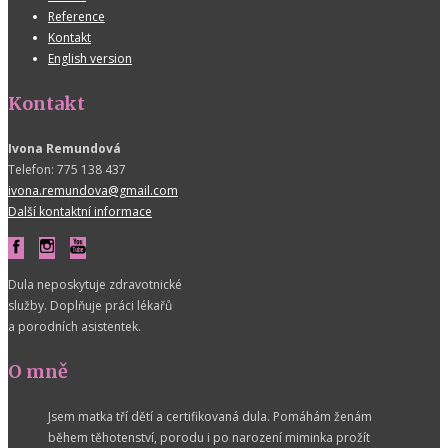
Reference
Kontakt
English version
Kontakt
Ivona Remundová
Telefon: 775 138 437
ivona.remundova@gmail.com
Další kontaktní informace
Dula neposkytuje zdravotnické
služby. Doplňuje práci lékařů
a porodních asistentek.
O mně
Jsem matka tří dětí a certifikovaná dula. Pomáhám ženám
během těhotenství, porodu i po narození miminka prožít