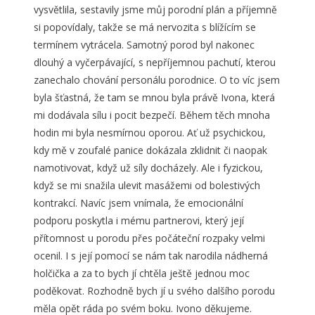
vysvětlila, sestavily jsme můj porodní plán a příjemně
si popovídaly, takže se má nervozita s blížícím se
termínem vytrácela. Samotný porod byl nakonec
dlouhý a vyčerpávající, s nepříjemnou pachutí, kterou
zanechalo chování personálu porodnice. O to víc jsem
byla šťastná, že tam se mnou byla právě Ivona, která
mi dodávala sílu i pocit bezpečí. Během těch mnoha
hodin mi byla nesmírnou oporou. Ať už psychickou,
kdy mě v zoufalé panice dokázala zklidnit či naopak
namotivovat, když už síly docházely. Ale i fyzickou,
když se mi snažila ulevit masážemi od bolestivých
kontrakcí. Navíc jsem vnímala, že emocionální
podporu poskytla i mému partnerovi, který její
přítomnost u porodu přes počáteční rozpaky velmi
ocenil. I s její pomocí se nám tak narodila nádherná
holčička a za to bych jí chtěla ještě jednou moc
poděkovat. Rozhodně bych jí u svého dalšího porodu
měla opět ráda po svém boku. Ivono děkujeme.