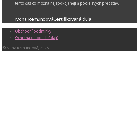
tento čas co možná nejspokojeněji a podle svých představ.
Ivona Remundová
Certifikovaná dula
Obchodní podmínky
Ochrana osobních údajů
© Ivona Remundová, 2026