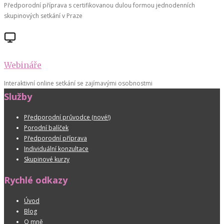
Předporodní příprava s certifikovanou dulou formou jednodenních
skupinových setkání v Praze
Webináře
Interaktivní online setkání se zajímavými osobnostmi
Služby
Předporodní průvodce (nové!)
Porodní balíček
Předporodní příprava
Individuální konzultace
Skupinové kurzy
Rychlé odkazy
Úvod
Blog
O mně